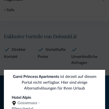
Safe
Exklusive Vorteile von Dolomiti.it
Direkter
Vorteilhafte
Kontakt
Preise
Unverbindliche
Anfragen
Garnì Princess Apartments
ist derzeit auf diesem
Tipps aus den Dolomiten
Portal nicht verfügbar. Hier sind einige
Alternativlösungen für Ihren Urlaub
Sie erhalten Informationen, exklusive Angebote und
Hotel Alpin
Neuigkeiten für Ihren Urlaub in den Dolomiten.
Gossensass -
Pflerschertal