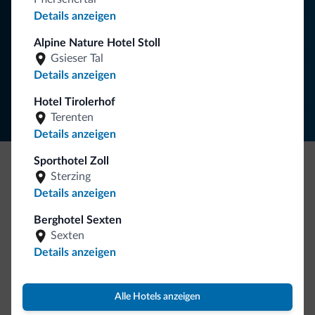
Details anzeigen
NEWSLETTER ABONNIEREN
Alpine Nature Hotel Stoll
Gsieser Tal
Folgen Sie Dolomiti.it auf
Details anzeigen
Hotel Tirolerhof
Terenten
Details anzeigen
Sporthotel Zoll
Sterzing
Seien Sie originell, entdecken Sie die neue
Details anzeigen
Kollektion
Berghotel Sexten
So viele von Ihnen haben uns gefragt. Die neue Kollektion
Sexten
von Dolomiti.it ist da!
Details anzeigen
Alle Hotels anzeigen