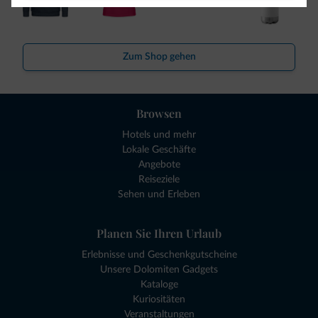
Zum Shop gehen
Browsen
Hotels und mehr
Lokale Geschäfte
Angebote
Reiseziele
Sehen und Erleben
Planen Sie Ihren Urlaub
Erlebnisse und Geschenkgutscheine
Unsere Dolomiten Gadgets
Kataloge
Kuriositäten
Veranstaltungen