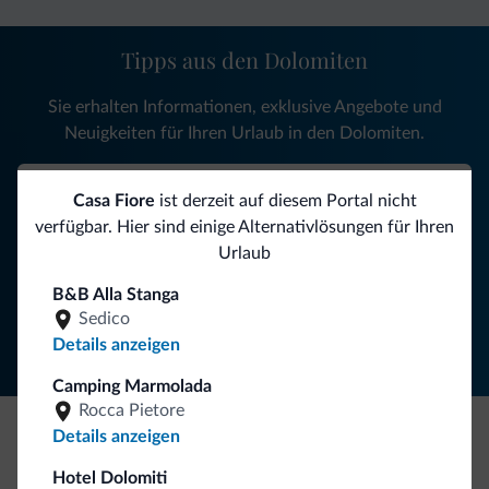
Tipps aus den Dolomiten
Sie erhalten Informationen, exklusive Angebote und
Neuigkeiten für Ihren Urlaub in den Dolomiten.
Casa Fiore
ist derzeit auf diesem Portal nicht
NEWSLETTER ABONNIEREN
verfügbar. Hier sind einige Alternativlösungen für Ihren
Urlaub
Folgen Sie Dolomiti.it auf
B&B Alla Stanga
Sedico
Details anzeigen
Camping Marmolada
Rocca Pietore
Details anzeigen
Seien Sie originell, entdecken Sie die neue
Hotel Dolomiti