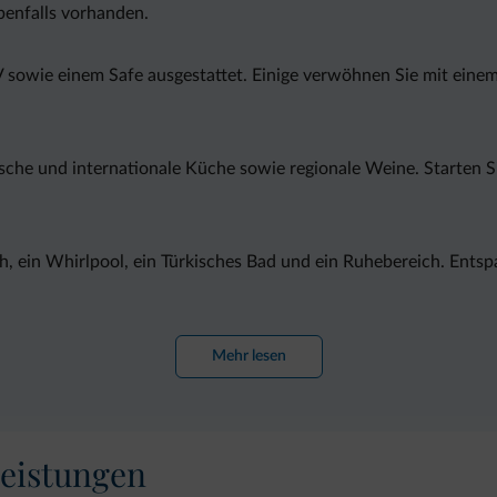
benfalls vorhanden.
sowie einem Safe ausgestattet. Einige verwöhnen Sie mit einem 
nische und internationale Küche sowie regionale Weine. Starten 
h, ein Whirlpool, ein Türkisches Bad und ein Ruhebereich. Entsp
assatal arrangiert. Ein Skibus hält direkt vor dem Grundstück. D
Mehr lesen
eistungen