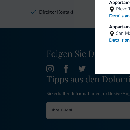
Apparta
Pieve 
Direkter Kontakt
Details a
Appartame
San Ma
Details a
Folgen Sie Dolomiti.it
Tipps aus den Dolom
Sie erhalten Informationen, exklusive An