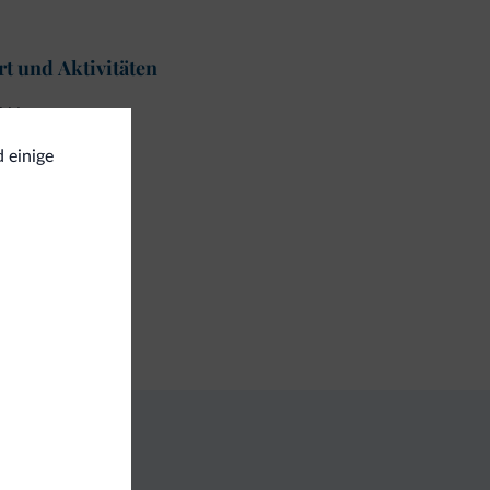
t und Aktivitäten
ekkingwege
d einige
gemein
fe
iness
ngresshalle