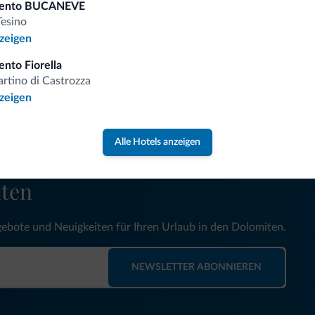
mento BUCANEVE
Tesino
Vorteilhafte Preise
nzeigen
nto Fiorella
rtino di Castrozza
nzeigen
 auf
Alle Hotels anzeigen
iten
gebote und Neuigkeiten für Ihren Urlaub in den Dolomiten.
NEWSLETTER ABONNIEREN