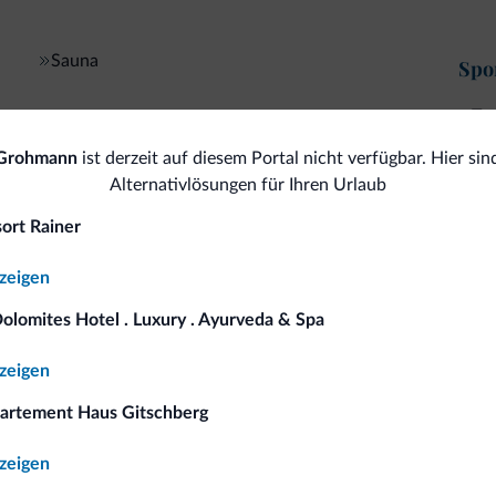
Sauna
Spor
Tr
Tiere
 Grohmann
ist derzeit auf diesem Portal nicht verfügbar. Hier sin
Haustiere gestattet
All
Alternativlösungen für Ihren Urlaub
sort Rainer
Sa
Ski
nzeigen
<500 m
Skipisten
Bus
Skiraum
Dolomites Hotel . Luxury . Ayurveda & Spa
<500 m
Dolomiti Superski
Ko
nzeigen
artement Haus Gitschberg
omiti.it
nzeigen