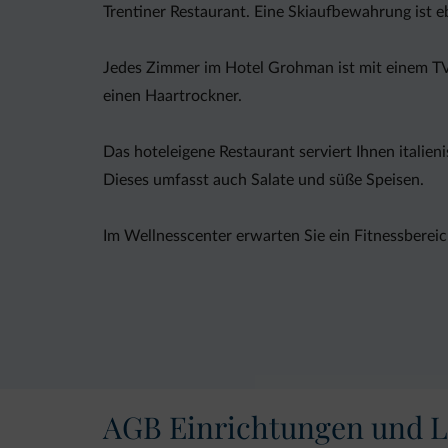
Trentiner Restaurant. Eine Skiaufbewahrung ist e
Jedes Zimmer im Hotel Grohman ist mit einem TV 
einen Haartrockner.
Das hoteleigene Restaurant serviert Ihnen italie
Dieses umfasst auch Salate und süße Speisen.
Im Wellnesscenter erwarten Sie ein Fitnessbereic
Auf Anfrage wird für Sie gerne ein Minibus fürs F
Verfügung.
AGB Einrichtungen und L