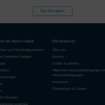
Zum Shop gehen
en Sie Ihren Urlaub
Für Benutzer
bnisse und Geschenkgutscheine
Über uns
re Dolomiten Gadgets
Karriere
loge
Credits & partners
sitäten
Allgemeine Nutzungsbedingungen u
Verkaufsbedingungen
nstaltungen
Impressum
en
Datenschutz & Cookies
s
sche Rezepte
Dolomiten erreichen