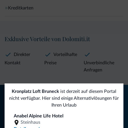
Kreditkarten
Exklusive Vorteile von Dolomiti.it
Direkter
Vorteilhafte
Kontakt
Preise
Unverbindliche
Anfragen
Kronplatz Loft Bruneck
ist derzeit auf diesem Portal
Tipps aus den Dolomiten
nicht verfügbar. Hier sind einige Alternativlösungen für
Ihren Urlaub
Sie erhalten Informationen, exklusive Angebote und
Neuigkeiten für Ihren Urlaub in den Dolomiten.
Anabel Alpine Life Hotel
Steinhaus