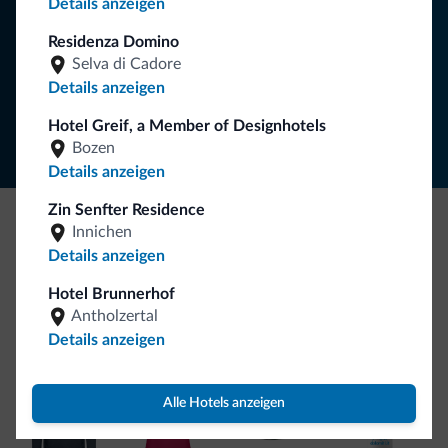
Details anzeigen
NEWSLETTER ABONNIEREN
Residenza Domino
Selva di Cadore
Details anzeigen
Folgen Sie Dolomiti.it auf
Hotel Greif, a Member of Designhotels
Bozen
Details anzeigen
Zin Senfter Residence
Innichen
Seien Sie originell, entdecken Sie die neue
Details anzeigen
Kollektion
Hotel Brunnerhof
So viele von Ihnen haben uns gefragt. Die neue Kollektion
Antholzertal
von Dolomiti.it ist da!
Details anzeigen
Alle Hotels anzeigen