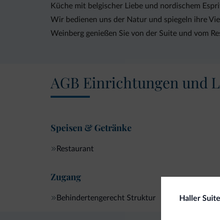
Küche mit belgischer Liebe und nordischem Espri
Wir bedienen uns der Natur und spiegeln ihre Vie
Weinberg genießen Sie von der Suite und vom Re
AGB Einrichtungen und L
Speisen & Getränke
Restaurant
Zugang
Behindertengerecht Struktur
Haller Suit