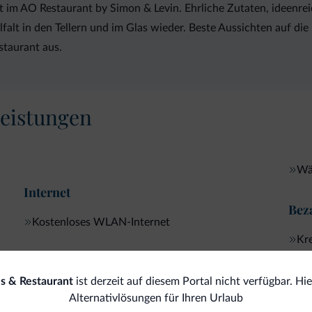
t im AO Restaurant by Simon & Levin. Ehrliche Zutaten, ideenre
lfalt in den Tellern und im Glas wieder. Beste Aussichten auf d
staurant aus.
eistungen
Wä
Internet
Bez
Kostenloses WLAN-Internet
Kre
Reinigungsservices
es & Restaurant
ist derzeit auf diesem Portal nicht verfügbar. Hie
Alternativlösungen für Ihren Urlaub