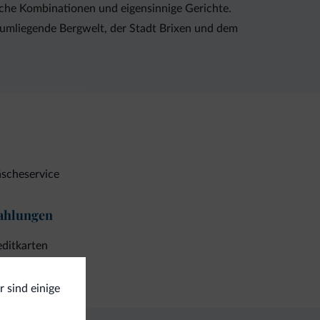
iche Kombinationen und eigensinnige Gerichte.
ie umliegende Bergwelt, der Stadt Brixen und dem
scheservice
ahlungen
ditkarten
r sind einige