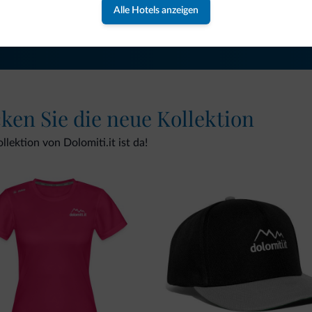
NEWSLETTER ABONNIEREN
Alle Hotels anzeigen
cken Sie die neue Kollektion
lektion von Dolomiti.it ist da!