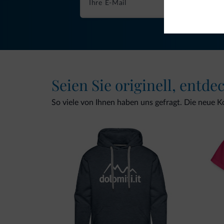
Seien Sie originell, entde
So viele von Ihnen haben uns gefragt. Die neue Kol