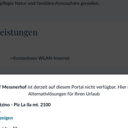
epflegte Natur und familiäre Atmosphäre genießen.
eistungen
Kostenloses WLAN-Internet
omiti.it
f Messnerhof
ist derzeit auf diesem Portal nicht verfügbar. Hier 
Alternativlösungen für Ihren Urlaub
Vorteilhafte Preise
zino - Piz La Ila mt. 2100
a
nzeigen