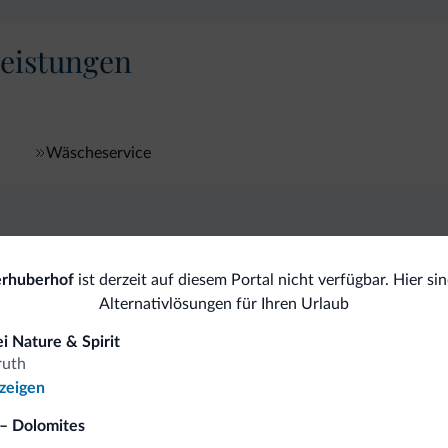
eistungen
Wäscheservice
omiti.it
erhuberhof
ist derzeit auf diesem Portal nicht verfügbar. Hier sin
Alternativlösungen für Ihren Urlaub
Vorteilhafte Preise
i Nature & Spirit
ruth
nzeigen
– Dolomites