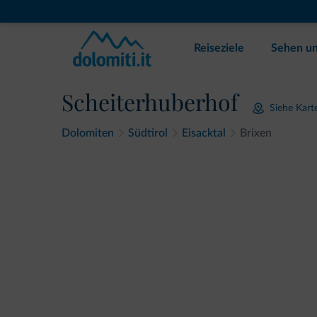
Reiseziele
Sehen un
Scheiterhuberhof
Siehe Kart
Dolomiten
Südtirol
Eisacktal
Brixen