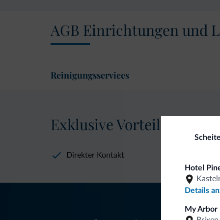
AGB Einrichtungen und L
Reinigungsservices
Exklusive Vorteile von Dol
Scheit
Direkter Kontakt
Hotel Pine
Kastel
Details a
My Arbor 