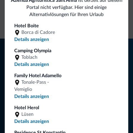
Azienda Agrituristica Sant'Anna
ist derzeit auf diesem
Direkter
Vorteilhafte
Portal nicht verfügbar. Hier sind einige
Alternativlösungen für Ihren Urlaub
Kontakt
Preise
Unverbindliche
Anfragen
Hotel Boite
Borca di Cadore
Details anzeigen
Tipps aus den Dolomiten
Camping Olympia
Toblach
Sie erhalten Informationen, exklusive Angebote und
Details anzeigen
Neuigkeiten für Ihren Urlaub in den Dolomiten.
Family Hotel Adamello
Tonale-Pass -
Vemiglio
NEWSLETTER ABONNIEREN
Details anzeigen
Hotel Herol
Folgen Sie Dolomiti.it auf
Lüsen
Details anzeigen
Residence St Konstantin