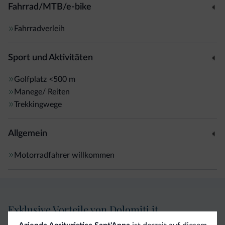
Fahrrad/MTB/e-bike
Fahrradverleih
Sport und Aktivitäten
Golfplatz
<500 m
Manege/ Reiten
Trekkingwege
Allgemein
Motorradfahrer willkommen
Exklusive Vorteile von Dolomiti.it