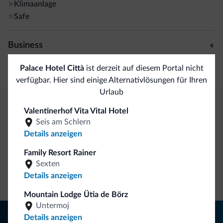
Klimaanlage
Safe
Business
Kongresshalle
Palace Hotel Città
ist derzeit auf diesem Portal nicht
verfügbar. Hier sind einige Alternativlösungen für Ihren
Urlaub
Valentinerhof Vita Vital Hotel
Exklusive Vorteile von Dolomiti.it
Seis am Schlern
Details anzeigen
Direkter
Vorteilhafte
Family Resort Rainer
Kontakt
Preise
Unverbindliche
Sexten
Anfragen
Details anzeigen
Mountain Lodge Ütia de Börz
Untermoj
Tipps aus den Dolomiten
Details anzeigen