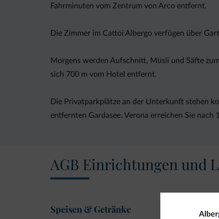
Fahrminuten vom Zentrum von Arco entfernt.
Die Zimmer im Cattoi Albergo verfügen über Garte
Morgens werden Aufschnitt, Müsli und Säfte zum 
sich 700 m vom Hotel entfernt.
Die Privatparkplätze an der Unterkunft stehen ko
entfernten Gardasee. Verona erreichen Sie nach 
AGB Einrichtungen und L
Speisen & Getränke
Alber