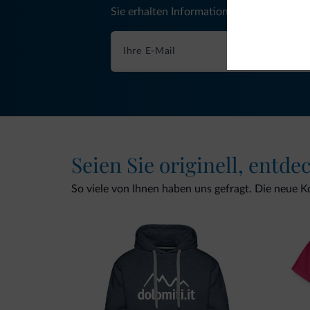
Sie erhalten Informationen, exklusive An
Seien Sie originell, entde
So viele von Ihnen haben uns gefragt. Die neue Kol