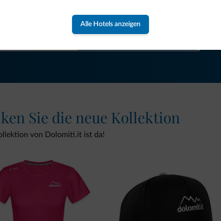
gebote und Neuigkeiten für Ihren Urlaub in den Dolomiten.
Alle Hotels anzeigen
NEWSLETTER ABONNIEREN
cken Sie die neue Kollektion
lektion von Dolomiti.it ist da!