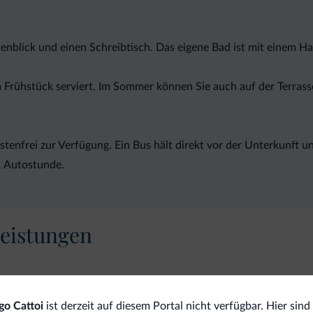
nblick und einen Schreibtisch. Das eigene Bad ist mit einem Ha
Frühstück serviert. Im Sommer können Sie auch auf der Terrass
stenfrei zur Verfügung. Ein Bus hält direkt vor der Unterkunft 
1 Autostunde.
eistungen
Hau
go Cattoi
ist derzeit auf diesem Portal nicht verfügbar. Hier sind
Tiere