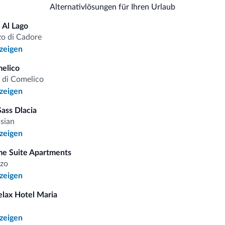
Alternativlösungen für Ihren Urlaub
 Al Lago
o di Cadore
nzeigen
omiti.it
elico
 di Comelico
nzeigen
Vorteilhafte Preise
ass Dlacia
ssian
nzeigen
e Suite Apartments
 auf
zo
nzeigen
elax Hotel Maria
iten
a
nzeigen