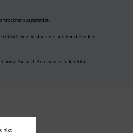
artrockner ausgestattet.
e frühstücken. Restaurants und Bars befinden
und bringt Sie nach Arco sowie an den 6 km
stiere gestattet
 einige