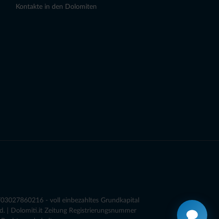
Kontakte in den Dolomiten
03027860216 - voll einbezahltes Grundkapital
. | Dolomiti.it Zeitung Registrierungsnummer