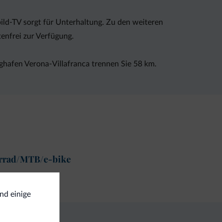
ild-TV sorgt für Unterhaltung. Zu den weiteren
enfrei zur Verfügung.
ghafen Verona-Villafranca trennen Sie 58 km.
rrad/MTB/e-bike
rradverleih
ind einige