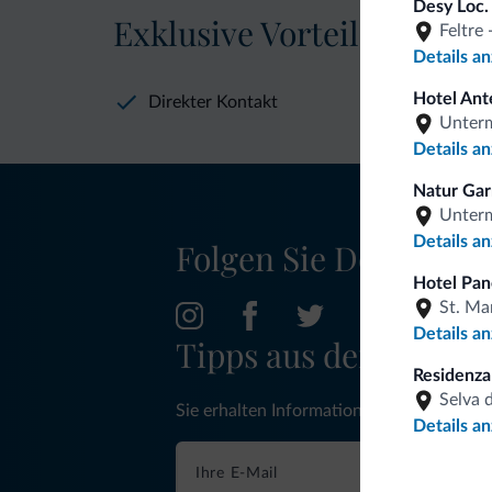
Desy Loc. 
Exklusive Vorteile von Dol
Feltre
Details a
Hotel Ant
Direkter Kontakt
Unter
Details a
Natur Gar
Unter
Details a
Folgen Sie Dolomiti.it
Hotel Pan
St. Ma
Details a
Tipps aus den Dolom
Residenz
Selva 
Sie erhalten Informationen, exklusive An
Details a