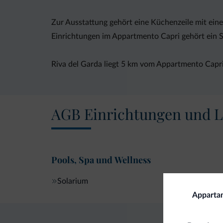
Zur Ausstattung gehört eine Küchenzeile mit ein
Einrichtungen im Appartmento Capri gehört ein 
Riva del Garda liegt 5 km vom Appartmento Capri
AGB Einrichtungen und L
Pools, Spa und Wellness
Solarium
Apparta