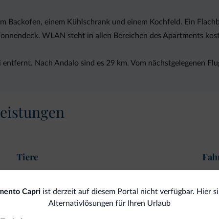
em Backofen, einem Kühlschrank und einem Kochfeld. Ein Flachb
Sonnendeck. WLAN steht in allen Bereichen des Apartments kost
 entfernt. Nach Andalo sind es 29 km. Vom nächstgelegenen Flu
eistungen
Tiere
Fah
Haustiere gestattet
Fah
mento Capri
ist derzeit auf diesem Portal nicht verfügbar. Hier s
Alternativlösungen für Ihren Urlaub