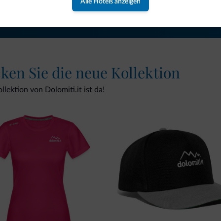
Alle Hotels anzeigen
cken Sie die neue Kollektion
lektion von Dolomiti.it ist da!