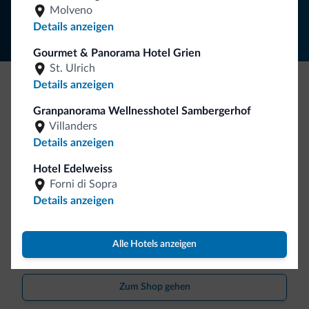
Molveno
Details anzeigen
Gourmet & Panorama Hotel Grien
St. Ulrich
Details anzeigen
Seien Sie originell, entdecken Sie die neue
Granpanorama Wellnesshotel Sambergerhof
Kollektion
Villanders
Details anzeigen
So viele von Ihnen haben uns gefragt. Die neue Kollektion
von Dolomiti.it ist da!
Hotel Edelweiss
Forni di Sopra
Details anzeigen
Alle Hotels anzeigen
Zum Shop gehen