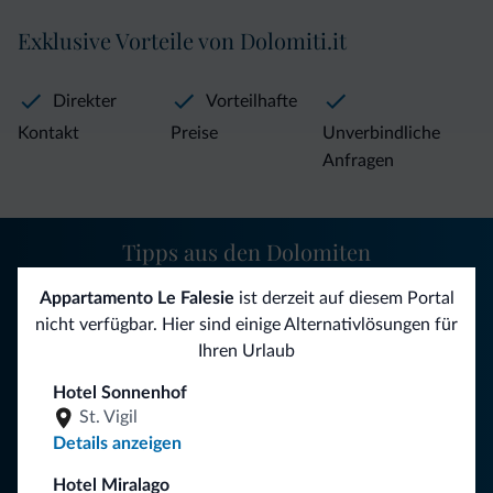
Exklusive Vorteile von Dolomiti.it
Direkter
Vorteilhafte
Kontakt
Preise
Unverbindliche
Anfragen
Tipps aus den Dolomiten
Appartamento Le Falesie
ist derzeit auf diesem Portal
Sie erhalten Informationen, exklusive Angebote und
nicht verfügbar. Hier sind einige Alternativlösungen für
Neuigkeiten für Ihren Urlaub in den Dolomiten.
Ihren Urlaub
Hotel Sonnenhof
NEWSLETTER ABONNIEREN
St. Vigil
Details anzeigen
Folgen Sie Dolomiti.it auf
Hotel Miralago