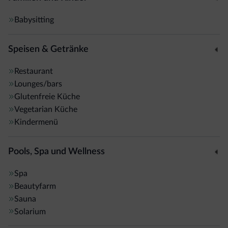
Das Wellnesscenter lädt mit Sauna, Dampfbad und
Whirlpool zum Entspannen ein. Mit Massagen und
Babysitting
Kosmetikanwendungen lassen Sie sich gegen Aufpreis
verwöhnen.
Speisen & Getränke
Restaurant
Lounges/bars
Glutenfreie Küche
Vegetarian Küche
Kindermenü
Pools, Spa und Wellness
Spa
Beautyfarm
Sauna
Solarium