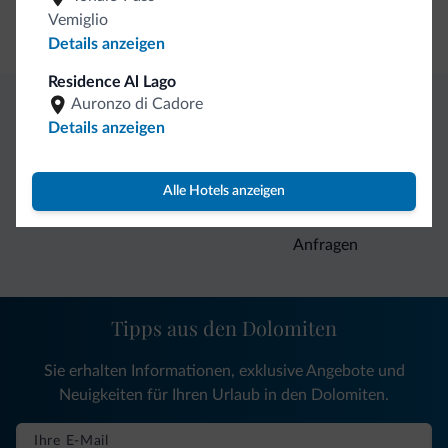
Vemiglio
Kreditkarten
Details anzeigen
Residence Al Lago
Auronzo di Cadore
Details anzeigen
Exklusive Vorteile von Dolomiti.it
Direkter
Vorteilhafte
Alle Hotels anzeigen
Kontakt
Preise
Unverbindliche
Anfragen
Tipps aus den Dolomiten
Sie erhalten Informationen, exklusive Angebote und
Neuigkeiten für Ihren Urlaub in den Dolomiten.