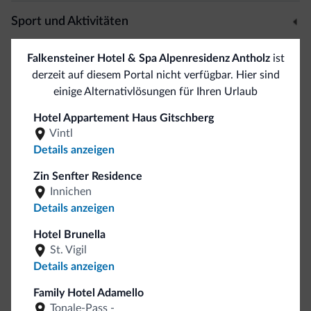
Sport und Aktivitäten
Live Unterhaltung
Falkensteiner Hotel & Spa Alpenresidenz Antholz
ist
Manege/ Reiten
derzeit auf diesem Portal nicht verfügbar. Hier sind
Trekkingwege
einige Alternativlösungen für Ihren Urlaub
Hotel Appartement Haus Gitschberg
Allgemein
Vintl
Details anzeigen
Safe
Mehrsprachiges Team
Zin Senfter Residence
Italienisch
Innichen
Englisch
Details anzeigen
Deutsch
Hotel Brunella
Französich
St. Vigil
Polnisch
Details anzeigen
Family Hotel Adamello
Bezahlungen
Tonale-Pass -