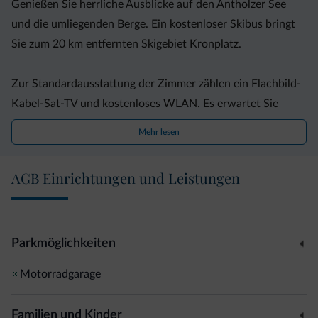
Genießen Sie herrliche Ausblicke auf den Antholzer See
und die umliegenden Berge. Ein kostenloser Skibus bringt
Sie zum 20 km entfernten Skigebiet Kronplatz.
Zur Standardausstattung der Zimmer zählen ein Flachbild-
Kabel-Sat-TV und kostenloses WLAN. Es erwartet Sie
zudem ein Sauna-Set mit Bademantel, Hausschuhen und
Mehr lesen
Handtüchern. Zum größten Teil verfügen die Zimmer über
einen Balkon.
AGB Einrichtungen und Leistungen
Beginnen Sie Ihren Tag im Falkensteiner Hotel & Spa mit
einem reichhaltigen Frühstücksbuffet, das auch
Bioprodukte umfasst. Das Restaurant serviert regionale
Parkmöglichkeiten
und internationale Küche und die Lounge mit Kamin eignet
Motorradgarage
sich perfekt zum Entspannen.
Familien und Kinder