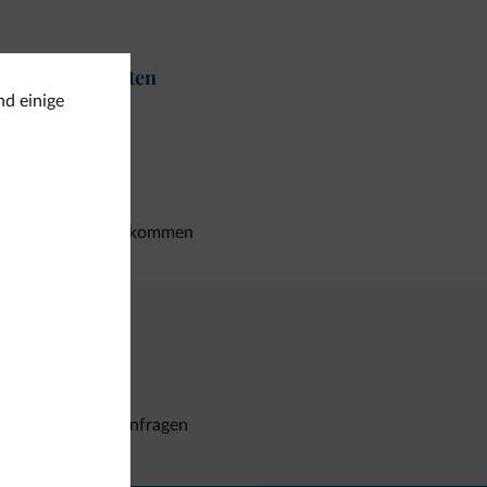
t und Aktivitäten
nd einige
nege/ Reiten
gemein
torradfahrer willkommen
Unverbindliche Anfragen