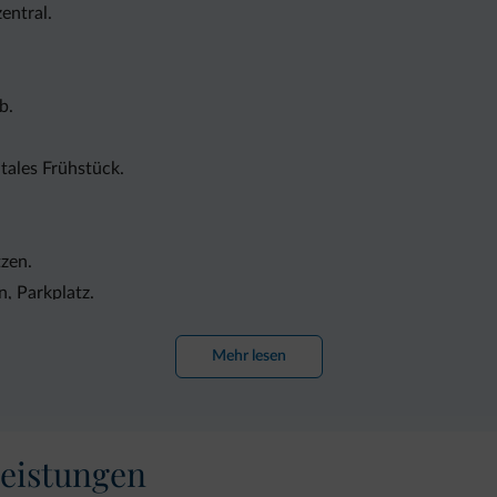
zentral.
b.
tales Frühstück.
zen.
, Parkplatz.
Mehr lesen
eistungen