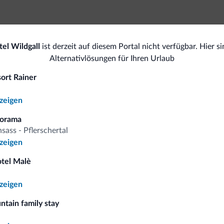
Speisen & Getränke
Spor
el Wildgall
ist derzeit auf diesem Portal nicht verfügbar. Hier si
Lounges/bars
Ma
Alternativlösungen für Ihren Urlaub
sort Rainer
Ski
All
nzeigen
<500 m
Langlauf
Mo
norama
sass - Pflerschertal
nzeigen
omiti.it
otel Malè
nzeigen
Vorteilhafte Preise
ntain family stay