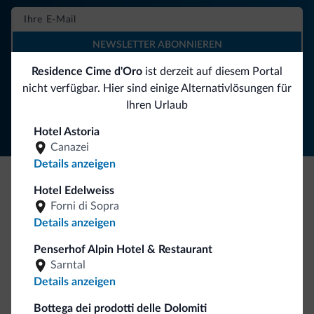
NEWSLETTER ABONNIEREN
Residence Cime d'Oro
ist derzeit auf diesem Portal
nicht verfügbar. Hier sind einige Alternativlösungen für
Folgen Sie Dolomiti.it auf
Ihren Urlaub
Hotel Astoria
Canazei
Details anzeigen
Hotel Edelweiss
Seien Sie originell, entdecken Sie die neue
Forni di Sopra
Kollektion
Details anzeigen
So viele von Ihnen haben uns gefragt. Die neue Kollektion
Penserhof Alpin Hotel & Restaurant
von Dolomiti.it ist da!
Sarntal
Details anzeigen
Bottega dei prodotti delle Dolomiti