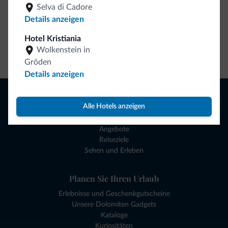
Selva di Cadore
Details anzeigen
Hotel Kristiania
Wolkenstein in
Zum Shop gehen
Gröden
Details anzeigen
Browsen
Alle Hotels anzeigen
Hotels und mehr
Lokale Geschäfte
Angebote
Reiseziele
Sehen und Erleben
Planen Sie Ihren Urlaub
Erlebnisse und Geschenkgutscheine
Unsere Dolomiten Gadgets
Kataloge
Kuriositäten