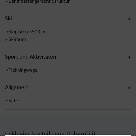
Behindertengerecht Struktur
Ski
Skipisten
<500 m
Skiraum
Sport und Aktivitäten
Trekkingwege
Allgemein
Safe
Exklusive Vorteile von Dolomiti.it