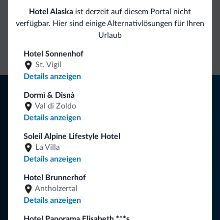
Hotel Alaska
ist derzeit auf diesem Portal nicht
Direkter
Vorteilhafte
verfügbar. Hier sind einige Alternativlösungen für Ihren
Urlaub
Kontakt
Preise
Unverbindliche
Anfragen
Hotel Sonnenhof
St. Vigil
Details anzeigen
Tipps aus den Dolomiten
Dormì & Disnà
Val di Zoldo
Sie erhalten Informationen, exklusive Angebote und
Details anzeigen
Neuigkeiten für Ihren Urlaub in den Dolomiten.
Soleil Alpine Lifestyle Hotel
La Villa
Details anzeigen
NEWSLETTER ABONNIEREN
Hotel Brunnerhof
Antholzertal
Folgen Sie Dolomiti.it auf
Details anzeigen
Hotel Panorama Elisabeth ***s